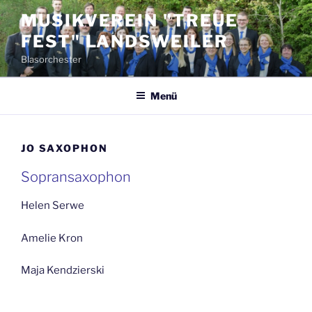
Zum
MUSIKVEREIN "TREUE
Inhalt
FEST" LANDSWEILER
springen
Blasorchester
Menü
JO SAXOPHON
Sopransaxophon
Helen Serwe
Amelie Kron
Maja Kendzierski