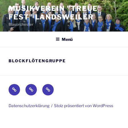
Zum
MUSIKVEREIN "TREUE
Inhalt
FEST" LANDSWEILER
springen
Blasorchester
Menü
BLOCKFLÖTENGRUPPE
Impressum
Kontakt
Datenschutzerklärung
Datenschutzerklärung
Stolz präsentiert von WordPress